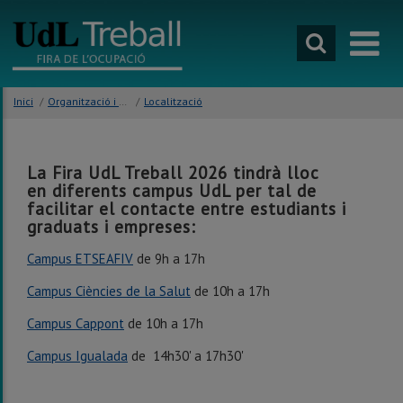
Anar
al
contingut
principal
de
la
Inici
/
Organització i Contacte
/
Localització
pàgina
La Fira UdL Treball 2026 tindrà lloc
en
diferents campus UdL
per tal de
facilitar el contacte entre estudiants i
graduats i empreses:
Campus ETSEAFIV
de 9h a 17h
Campus Ciències de la Salut
de 10h a 17h
Campus
Cappont
de 10h a 17h
Campus Igualada
de 14h30' a 17h30'