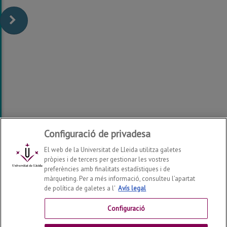
Configuració de privadesa
El web de la Universitat de Lleida utilitza galetes
pròpies i de tercers per gestionar les vostres
preferències amb finalitats estadístiques i de
màrqueting. Per a més informació, consulteu l’apartat
de política de galetes a l'
Avís legal
Fira UdL Treball / Universitat de Lleida
Centre de Cultures i Cooperació Transfronterera
Configuració
Campus de Cappont
C. Jaume II, 67